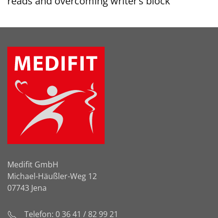
reads and overcoming writer’s block
Medifit GmbH
Michael-Häußler-Weg 12
07743 Jena
Telefon: 0 36 41 / 82 99 21