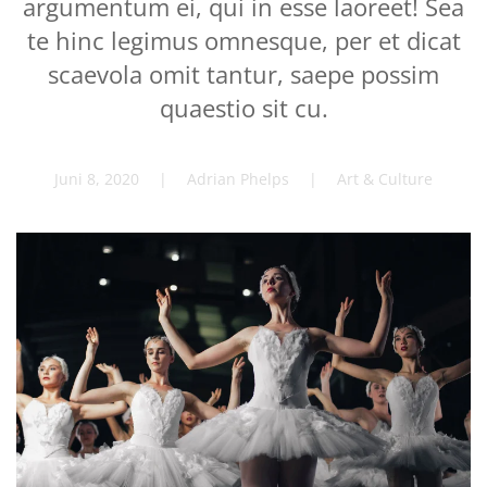
argumentum ei, qui in esse laoreet! Sea
te hinc legimus omnesque, per et dicat
scaevola omit tantur, saepe possim
quaestio sit cu.
Juni 8, 2020
| Adrian Phelps |
Art & Culture