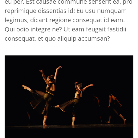
eu per. Est causae commune senserit ea, pro
reprimique dissentias id! Eu usu numquam
legimus, dicant regione consequat id eam.
Qui odio integre ne? Ut eam feugait fastidii
consequat, et quo aliquip accumsan?