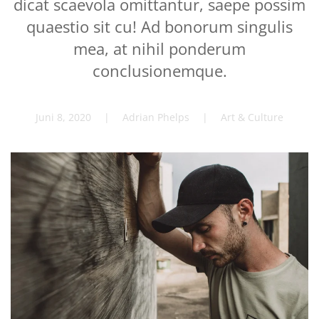
dicat scaevola omittantur, saepe possim
quaestio sit cu! Ad bonorum singulis
mea, at nihil ponderum
conclusionemque.
Juni 8, 2020
| Adrian Phelps |
Art & Culture