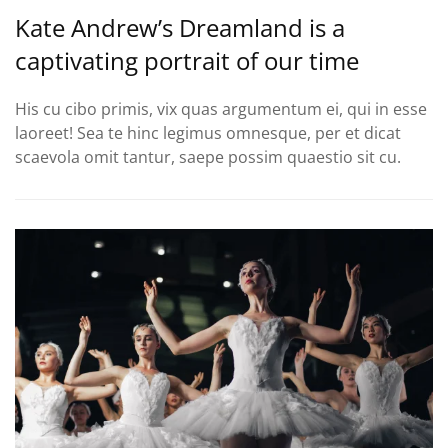
Kate Andrew’s Dreamland is a
captivating portrait of our time
His cu cibo primis, vix quas argumentum ei, qui in esse
laoreet! Sea te hinc legimus omnesque, per et dicat
scaevola omit tantur, saepe possim quaestio sit cu.