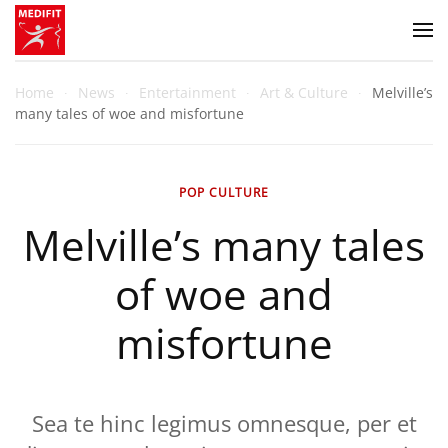
Zum Hauptinhalt springen
Home
News
Entertainment
Art & Culture
Melville’s
many tales of woe and misfortune
POP CULTURE
Melville’s many tales
of woe and
misfortune
Sea te hinc legimus omnesque, per et