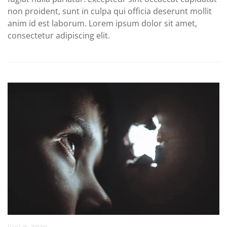
non proident, sunt in culpa qui officia deserunt mollit
anim id est laborum. Lorem ipsum dolor sit amet,
consectetur adipiscing elit.