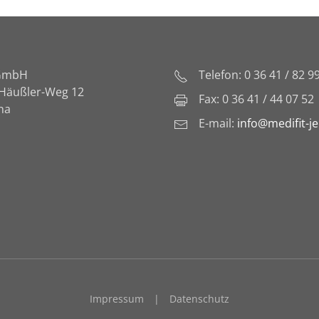
 GmbH
Telefon: 0 36 41 / 82 9
-Häußler-Weg 12
Fax: 0 36 41 / 44 07 52
na
E-mail:
info@medifit-j
Impressum
|
Datenschutz