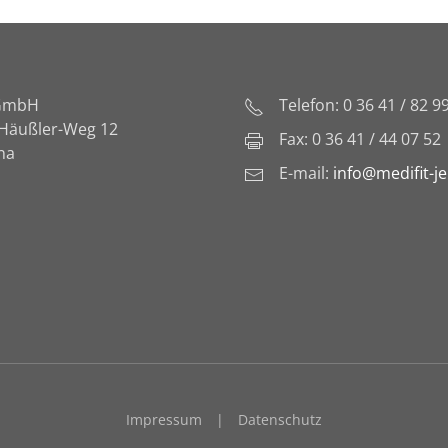
 GmbH
Telefon: 0 36 41 / 82 9
-Häußler-Weg 12
Fax: 0 36 41 / 44 07 52
na
E-mail:
info@medifit-j
Impressum
|
Datenschutz