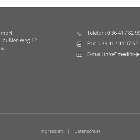
 GmbH
Telefon: 0 36 41 / 82 9
-Häußler-Weg 12
Fax: 0 36 41 / 44 07 52
na
E-mail:
info@medifit-j
Impressum
|
Datenschutz