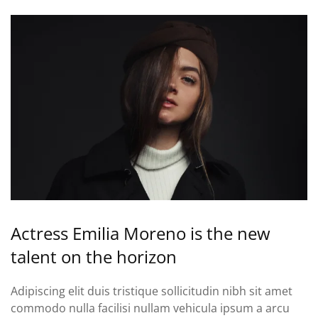
Actress Emilia Moreno is the new
talent on the horizon
Adipiscing elit duis tristique sollicitudin nibh sit amet
commodo nulla facilisi nullam vehicula ipsum a arcu