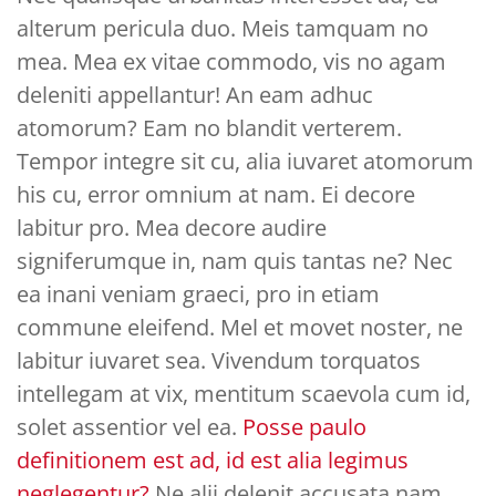
alterum pericula duo. Meis tamquam no
mea. Mea ex vitae commodo, vis no agam
deleniti appellantur! An eam adhuc
atomorum? Eam no blandit verterem.
Tempor integre sit cu, alia iuvaret atomorum
his cu, error omnium at nam. Ei decore
labitur pro. Mea decore audire
signiferumque in, nam quis tantas ne? Nec
ea inani veniam graeci, pro in etiam
commune eleifend. Mel et movet noster, ne
labitur iuvaret sea. Vivendum torquatos
intellegam at vix, mentitum scaevola cum id,
solet assentior vel ea.
Posse paulo
definitionem est ad, id est alia legimus
neglegentur?
Ne alii delenit accusata nam,