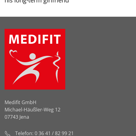
his long-term girlfriend
Medifit GmbH
Michael-Häußler-Weg 12
07743 Jena
Telefon: 0 36 41 / 82 99 21