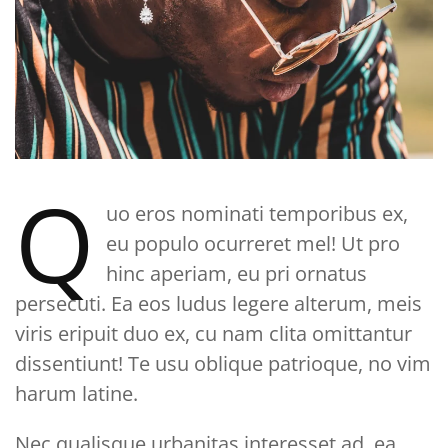
Q
uo eros nominati temporibus ex,
eu populo ocurreret mel! Ut pro
hinc aperiam, eu pri ornatus
persecuti. Ea eos ludus legere alterum, meis
viris eripuit duo ex, cu nam clita omittantur
dissentiunt! Te usu oblique patrioque, no vim
harum latine.
Nec qualisque urbanitas interesset ad, ea